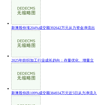
新澳股份涨204%成交额392642万元从力资金净流出
2025年纺织加工行业成长趋向：存量优化、增量立
新澳股份跌109%成交额384934万元近5日从力净流入