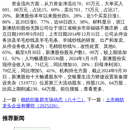
资金流向方面，从力资金净流出70。65万元，大单买入
691。08万元，占比15。60%，卖出761。73万元，占比17。
20%。新澳股份本年以来股价跌6。28%，近5个买卖日涨1。
86%，近20日涨0。77%，近60日跌3。38%。材料显示，浙江
新澳纺织股份无限公司位于浙江省桐乡市崇福镇不雅庄桥，成
立日期1995年9月8日，上市日期2014年12月31日，公司从停业
务涉及羊毛纱线及羊毛毛条、羊绒纱线的研发、出产和发卖。
从停业务收入形成为：毛精纺纱线%，改性处置、其他0。
65%。截至9月30日，新澳股份股东户数1。09万，较上期添加
12。92%；人均畅通股65536股，2024年1月-9月，新澳股份实
现停业收入38。71亿元，同比增加10。28%；归母净利润3。
70亿元，同比增加5。41%。机构持仓方面，截止2024年9月30
日，新澳股份十大畅通股东中，交银重生活力矫捷设置装备摆
设夹杂（519772）位居第三大流动股东，持股2126。64万股，
比拟上期削减230。64万股。前往搜狐，查看更多。
上一篇：
棉纺织集群市场动态（八十二）
下一篇：
上市棉纺
龙头企业有哪些（2025226）
推荐新闻